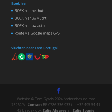
Boek hier
BOEK hier het huis
BOEK hier uw vlucht
BOEK hier uw auto
Route via Google maps GPS
Vluchten naar Faro Portugal
Website © Tom Gysels 2024 Andorinhas do mar
73262/AL
Contact
BE 0786 336 933 tel: +32 495 54 41
42 bezoek ook
Zalig Algarve
en
Zalig Spanje