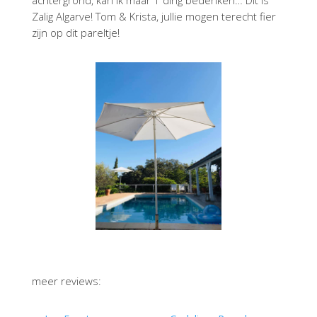
achtergrond, kan ik maar 1 ding bedenken… Dit is
Zalig Algarve! Tom & Krista, jullie mogen terecht fier
zijn op dit pareltje!
meer reviews: