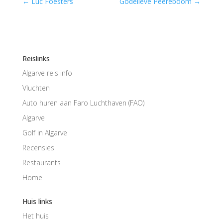
←
Luc Foesters
Godelieve Peereboom
→
Reislinks
Algarve reis info
Vluchten
Auto huren aan Faro Luchthaven (FAO)
Algarve
Golf in Algarve
Recensies
Restaurants
Home
Huis links
Het huis