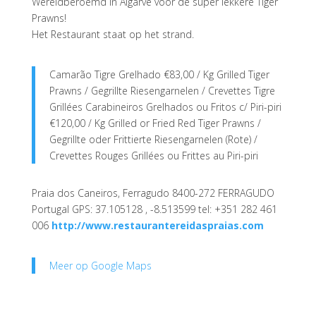
Wereldberoemd in Algarve voor de super lekkere Tiger
Prawns!
Het Restaurant staat op het strand.
Camarão Tigre Grelhado €83,00 / Kg Grilled Tiger
Prawns / Gegrillte Riesengarnelen / Crevettes Tigre
Grillées Carabineiros Grelhados ou Fritos c/ Piri-piri
€120,00 / Kg Grilled or Fried Red Tiger Prawns /
Gegrillte oder Frittierte Riesengarnelen (Rote) /
Crevettes Rouges Grillées ou Frittes au Piri-piri
Praia dos Caneiros, Ferragudo 8400-272 FERRAGUDO
Portugal GPS: 37.105128 , -8.513599 tel: +351 282 461
006
http://www.restaurantereidaspraias.com
Meer op Google Maps