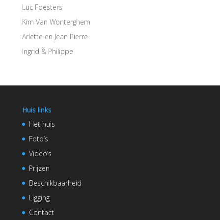
Luc Foesters
Kim Van Wonterghem
Arlette en Jean Pierre
Ingrid & Philippe
Huis links
Het huis
Foto’s
Video’s
Prijzen
Beschikbaarheid
Ligging
Contact