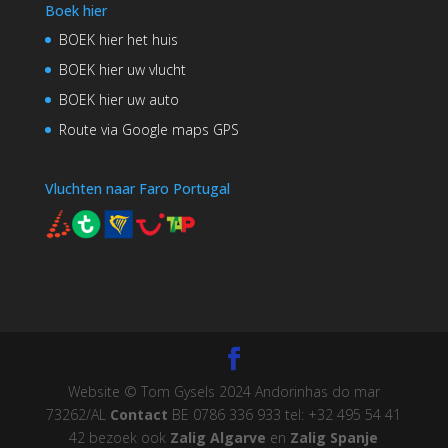
Boek hier
BOEK hier het huis
BOEK hier uw vlucht
BOEK hier uw auto
Route via Google maps GPS
Vluchten naar Faro Portugal
Website © Tom Gysels 2024 Andorinhas do mar
73262/AL
Contact
BE 0786 336 933 tel: +32 495 54 41
42 bezoek ook
Zalig Algarve
en
Zalig Spanje