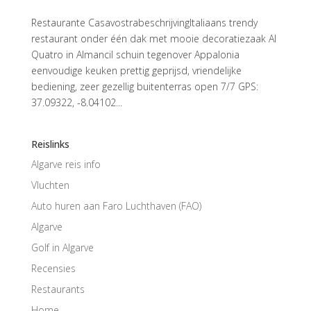
Restaurante CasavostrabeschrijvingItaliaans trendy
restaurant onder één dak met mooie decoratiezaak Al
Quatro in Almancil schuin tegenover Appalonia
eenvoudige keuken prettig geprijsd, vriendelijke
bediening, zeer gezellig buitenterras open 7/7 GPS:
37.09322, -8.04102...
Reislinks
Algarve reis info
Vluchten
Auto huren aan Faro Luchthaven (FAO)
Algarve
Golf in Algarve
Recensies
Restaurants
Home